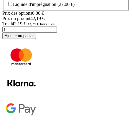
Liquide d'imprégnation
(27,00 €)
Prix des options
0,00
€
Prix du produit
42,19
€
Total
42,19
€
33,75
€
hors TVA
quantité
de
Ajouter au panier
Bandeau
en
softshell