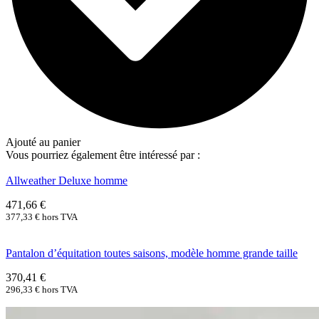
Ajouté au panier
Vous pourriez également être intéressé par :
Allweather Deluxe homme
471,66
€
377,33
€
hors TVA
Pantalon d’équitation toutes saisons, modèle homme grande taille
370,41
€
296,33
€
hors TVA