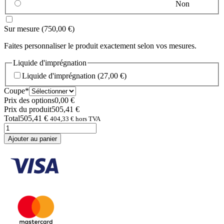
Non
Sur mesure
(750,00 €)
Faites personnaliser le produit exactement selon vos mesures.
Liquide d'imprégnation
Liquide d'imprégnation
(27,00 €)
(required)
Coupe
*
Prix des options
0,00
€
Prix du produit
505,41
€
Total
505,41
€
404,33
€
hors TVA
quantité
de
Ajouter au panier
Veste
polaire
pour
homme