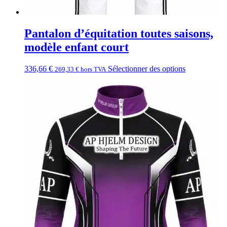
Pantalon d’équitation toutes saisons,
modèle enfant court
336,66
€
Sélectionner des options
269,33
€
hors TVA