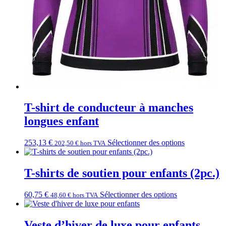
T-shirt de conducteur à manches
longues enfant
253,13
€
Sélectionner des options
202,50
€
hors TVA
T-shirts de soutien pour enfants (2pc.)
60,75
€
Sélectionner des options
48,60
€
hors TVA
Veste d’hiver de luxe pour enfants